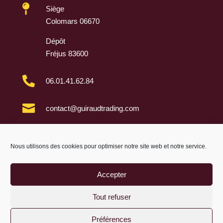

Siège
Colomars 06670
Dépôt
Fréjus 83600

06.01.41.62.84

contact@guiraudtrading.com

Nous utilisons des cookies pour optimiser notre site web et notre service.
Accepter
Tout refuser
Préférences
By
Neocamino
with ✓