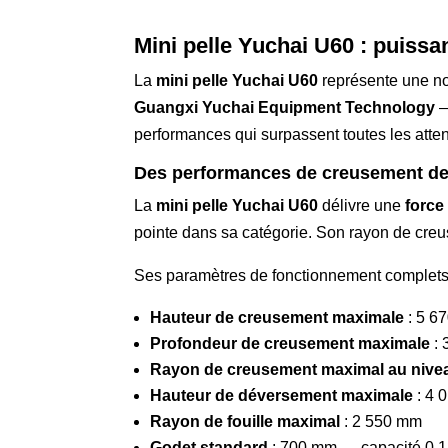
Mini pelle Yuchai U60 : puissa
La
mini pelle Yuchai U60
représente une no
Guangxi Yuchai Equipment Technology
—
performances qui surpassent toutes les atte
Des performances de creusement de
La
mini pelle Yuchai U60
délivre une
force
pointe dans sa catégorie. Son rayon de cre
Ses paramètres de fonctionnement complets
Hauteur de creusement maximale
: 5 6
Profondeur de creusement maximale
: 
Rayon de creusement maximal au nivea
Hauteur de déversement maximale
: 4 
Rayon de fouille maximal
: 2 550 mm
Godet standard
: 700 mm — capacité 0,1