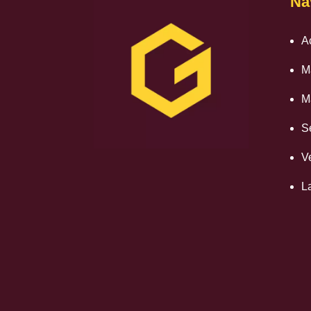
Na
A
M
M
S
V
L