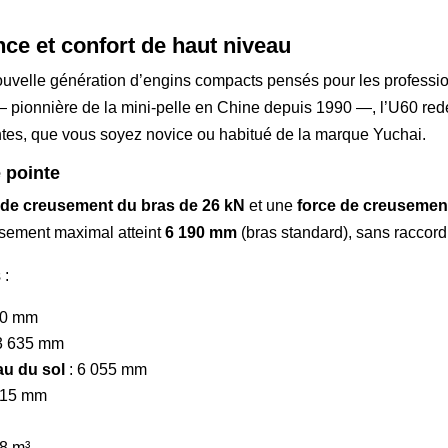
nce et confort de haut niveau
uvelle génération d’engins compacts pensés pour les professio
 pionnière de la mini-pelle en Chine depuis 1990 —, l’U60 redéf
ntes, que vous soyez novice ou habitué de la marque Yuchai.
 pointe
 de creusement du bras de 26 kN
et une
force de creusemen
usement maximal atteint
6 190 mm
(bras standard), sans raccord
 :
70 mm
3 635 mm
u du sol
: 6 055 mm
015 mm
8 m³