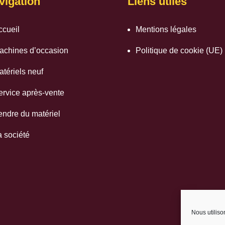
vigation
Liens utiles
ccueil
Mentions légales
achines d’occasion
Politique de cookie (UE)
atériels neuf
ervice après-vente
endre du matériel
a société
Nous utiliso