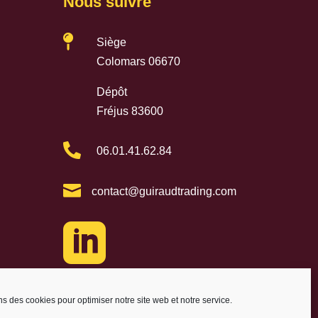
Nous suivre

Siège
Colomars 06670
Dépôt
Fréjus 83600

06.01.41.62.84

contact@guiraudtrading.com

ns des cookies pour optimiser notre site web et notre service.