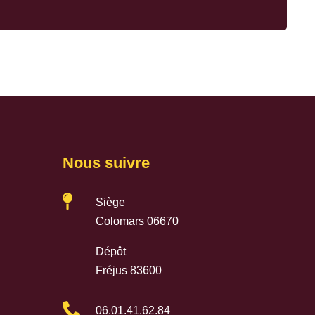
Nous suivre

Siège
Colomars 06670
Dépôt
Fréjus 83600

06.01.41.62.84