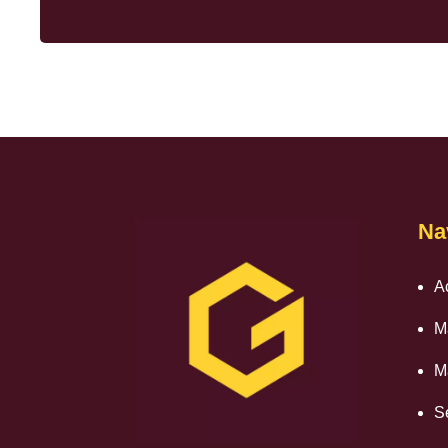
Na
A
M
M
S