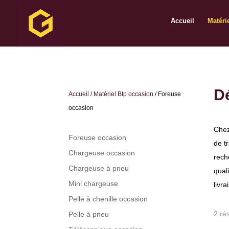
Accueil
Matéri
Dé
Accueil
/
Matériel Btp occasion
/ Foreuse
occasion
Chez
Foreuse occasion
de t
Chargeuse occasion
rech
Chargeuse à pneu
qual
Mini chargeuse
livra
Pelle à chenille occasion
2 rés
Pelle à pneu