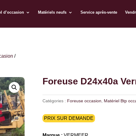
el d’occasion
Matériels neufs
Service après-vente
Vendr
casion
/
Foreuse D24x40a Ver
Catégories :
Foreuse occasion
,
Matériel Btp occ
PRIX SUR DEMANDE
Marque :
VERMEER