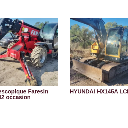
escopique Faresin
HYUNDAI HX145A LC
42 occasion