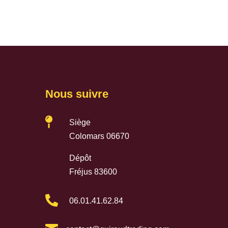
Nous suivre

Siège
Colomars 06670
Dépôt
Fréjus 83600

06.01.41.62.84