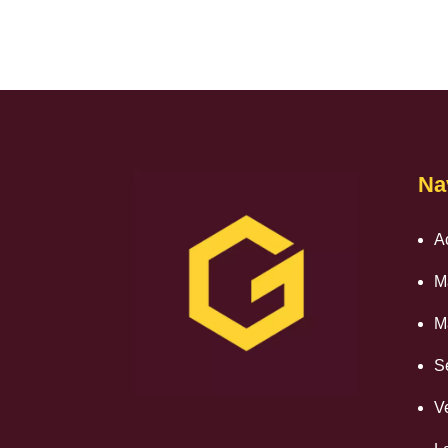
Na
A
M
M
S
V