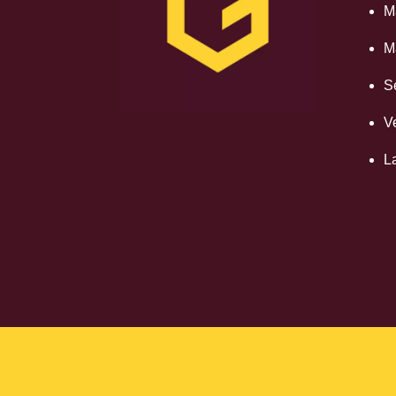
M
M
S
V
L