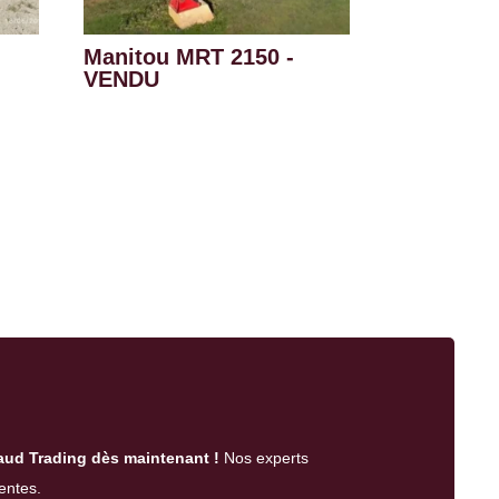
n
Manitou MRT 2150 -
VENDU
aud Trading dès maintenant !
Nos experts
entes.