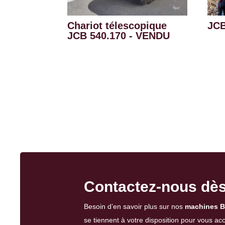
Chariot télescopique
JCB
JCB 540.170 - VENDU
Contactez-nous dès 
Besoin d’en savoir plus sur nos
machines B
se tiennent à votre disposition pour vous a