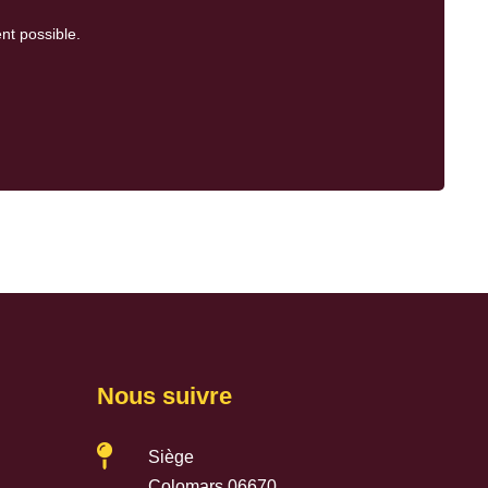
nt possible.
Nous suivre

Siège
Colomars 06670