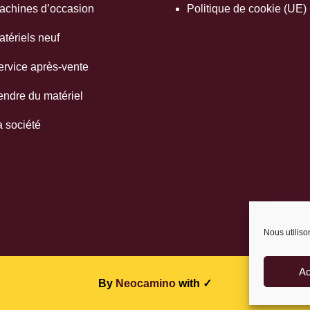
achines d’occasion
Politique de cookie (UE)
atériels neuf
ervice après-vente
endre du matériel
a société
Nous utiliso
Ac
By
Neocamino
with ✓