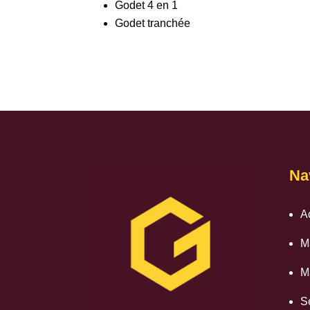
Godet 4 en 1
Godet tranchée
Na
A
M
M
S