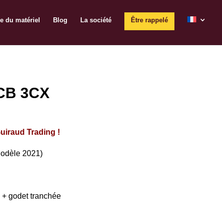
e du matériel
Blog
La société
Être rappelé
JCB 3CX
uiraud Trading !
odèle 2021)
 + godet tranchée